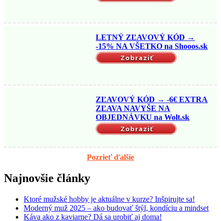
LETNÝ ZĽAVOVÝ KÓD →
-15% NA VŠETKO na Shooos.sk
Zobraziť
ZĽAVOVÝ KÓD → -6€ EXTRA
ZĽAVA NAVYŠE NA
OBJEDNÁVKU na Wolt.sk
Zobraziť
Pozrieť ďalšie
Najnovšie články
Ktoré mužské hobby je aktuálne v kurze? Inšpirujte sa!
Moderný muž 2025 – ako budovať štýl, kondíciu a mindset
Káva ako z kaviarne? Dá sa urobiť aj doma!