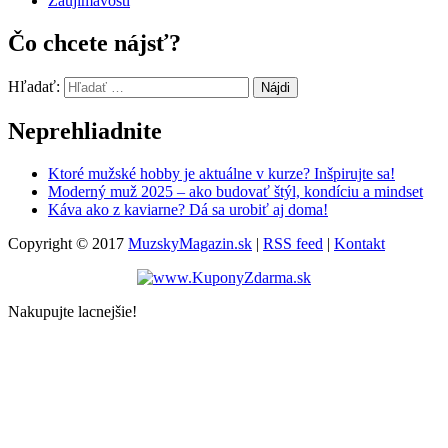
Zaujímavosti
Čo chcete nájsť?
Hľadať:
Neprehliadnite
Ktoré mužské hobby je aktuálne v kurze? Inšpirujte sa!
Moderný muž 2025 – ako budovať štýl, kondíciu a mindset
Káva ako z kaviarne? Dá sa urobiť aj doma!
Copyright © 2017
MuzskyMagazin.sk
|
RSS feed
|
Kontakt
Nakupujte lacnejšie!