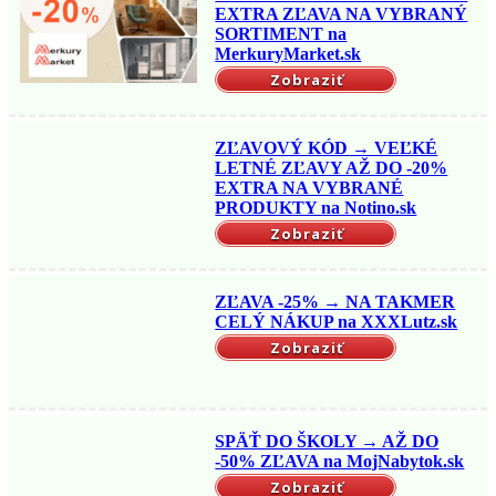
EXTRA ZĽAVA NA VYBRANÝ
SORTIMENT na
MerkuryMarket.sk
Zobraziť
ZĽAVOVÝ KÓD → VEĽKÉ
LETNÉ ZĽAVY AŽ DO -20%
EXTRA NA VYBRANÉ
PRODUKTY na Notino.sk
Zobraziť
ZĽAVA -25% → NA TAKMER
CELÝ NÁKUP na XXXLutz.sk
Zobraziť
SPÄŤ DO ŠKOLY → AŽ DO
-50% ZĽAVA na MojNabytok.sk
Zobraziť