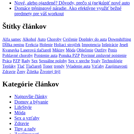
Nové, alebo ojazdené? Dôvody, prečo si (ne)kúpiť nové auto
Domáce tréningové náradie. Ako efektívne využiť bežné
predmety pre váš workout
Štítky článkov
Alfa samec
Alkohol
Auto
Choroby
Cvičenie
Doplnky do auta
Downshifting
Dĺžka penisu
Erekcia
Holenie
Holiaci strojček
Impotencia
Inšpirácie
Jeseň
Kvapavka
Laserová tlačiareň
Mikiny
Móda
Oblečenie
Outfity
Penis
Pohlavné choroby
Poistenie auta
Ponuka PZP
Povinné zmluvné poistenie
Práca
PZP
Rady
Sex
Sexuálne polohy
Sex v sprche
Svaly
Technológie
Tepláky
Tlač
Tlačiareň
Toner
trendy
Vyladenie auta
Vzťahy
Zaujímavosti
Zdravie
Ženy
Žiletka
Životný štýl
Kategórie článkov
Najnovšie články
Domov a bývanie
LifeStyle
Móda
Sex a vzťahy
Zdravie
Tipy a rady