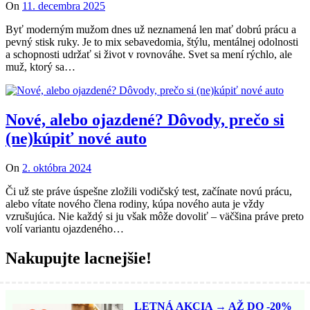
On
11. decembra 2025
Byť moderným mužom dnes už neznamená len mať dobrú prácu a
pevný stisk ruky. Je to mix sebavedomia, štýlu, mentálnej odolnosti
a schopnosti udržať si život v rovnováhe. Svet sa mení rýchlo, ale
muž, ktorý sa…
Nové, alebo ojazdené? Dôvody, prečo si
(ne)kúpiť nové auto
On
2. októbra 2024
Či už ste práve úspešne zložili vodičský test, začínate novú prácu,
alebo vítate nového člena rodiny, kúpa nového auta je vždy
vzrušujúca. Nie každý si ju však môže dovoliť – väčšina práve preto
volí variantu ojazdeného…
Nakupujte lacnejšie!
LETNÁ AKCIA → AŽ DO -20%