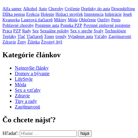
Alfa samec
Alkohol
Auto
Choroby
Cvičenie
Doplnky do auta
Downshifting
Dĺžka penisu
Erekcia
Holenie
Holiaci strojček
Impotencia
Inšpirácie
Jeseň
Kvapavka
Laserová tlačiareň
Mikiny
Móda
Oblečenie
Outfity
Penis
Pohlavné choroby
Poistenie auta
Ponuka PZP
Povinné zmluvné poistenie
Práca
PZP
Rady
Sex
Sexuálne polohy
Sex v sprche
Svaly
Technológie
Tepláky
Tlač
Tlačiareň
Toner
trendy
Vyladenie auta
Vzťahy
Zaujímavosti
Zdravie
Ženy
Žiletka
Životný štýl
Kategórie článkov
Najnovšie články
Domov a bývanie
LifeStyle
Móda
Sex a vzťahy
Zdravie
Tipy a rady
Zaujímavosti
Čo chcete nájsť?
Hľadať: