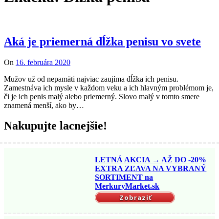
Aká je priemerná dĺžka penisu vo svete
On
16. februára 2020
Mužov už od nepamäti najviac zaujíma dĺžka ich penisu.
Zamestnáva ich mysle v každom veku a ich hlavným problémom je,
či je ich penis malý alebo priemerný. Slovo malý v tomto smere
znamená menší, ako by…
Nakupujte lacnejšie!
LETNÁ AKCIA → AŽ DO -20%
EXTRA ZĽAVA NA VYBRANÝ
SORTIMENT na
MerkuryMarket.sk
Zobraziť