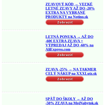
ZĽAVOVÝ KÓD → VEĽKÉ
LETNÉ ZĽAVY AŽ DO -20%
EXTRA NA VYBRANÉ
PRODUKTY na Notino.sk
Zobraziť
LETNÁ PONUKA → AŽ DO
-60€ EXTRA ZĽAVA +
VÝPREDAJ AŽ DO -60% na
AliExpress.com
Zobraziť
ZĽAVA -25% → NA TAKMER
CELÝ NÁKUP na XXXLutz.sk
Zobraziť
SPÄŤ DO ŠKOLY → AŽ DO
-50% ZĽAVA na MojNabytok.sk