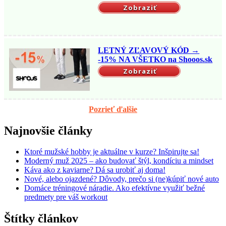
Zobraziť
LETNÝ ZĽAVOVÝ KÓD →
-15% NA VŠETKO na Shooos.sk
Zobraziť
Pozrieť ďalšie
Najnovšie články
Ktoré mužské hobby je aktuálne v kurze? Inšpirujte sa!
Moderný muž 2025 – ako budovať štýl, kondíciu a mindset
Káva ako z kaviarne? Dá sa urobiť aj doma!
Nové, alebo ojazdené? Dôvody, prečo si (ne)kúpiť nové auto
Domáce tréningové náradie. Ako efektívne využiť bežné
predmety pre váš workout
Štítky článkov