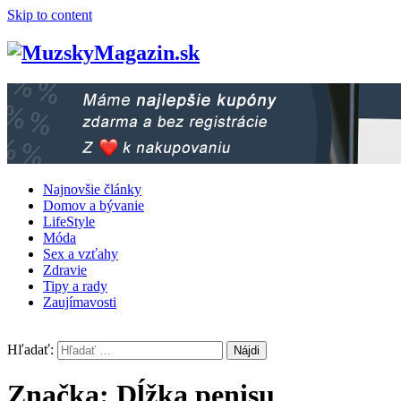
Skip to content
Najnovšie články
Domov a bývanie
LifeStyle
Móda
Sex a vzťahy
Zdravie
Tipy a rady
Zaujímavosti
Hľadať:
Značka: Dĺžka penisu