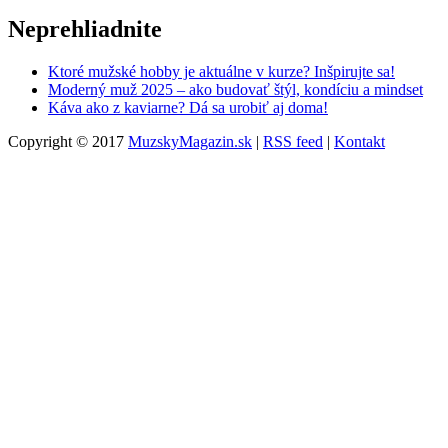
Neprehliadnite
Ktoré mužské hobby je aktuálne v kurze? Inšpirujte sa!
Moderný muž 2025 – ako budovať štýl, kondíciu a mindset
Káva ako z kaviarne? Dá sa urobiť aj doma!
Copyright © 2017
MuzskyMagazin.sk
|
RSS feed
|
Kontakt