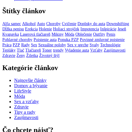
Štítky článkov
Alfa samec
Alkohol
Auto
Choroby
Cvičenie
Doplnky do auta
Downshifting
Dĺžka penisu
Erekcia
Holenie
Holiaci strojček
Impotencia
Inšpirácie
Jeseň
Kvapavka
Laserová tlačiareň
Mikiny
Móda
Oblečenie
Outfity
Penis
Pohlavné choroby
Poistenie auta
Ponuka PZP
Povinné zmluvné poistenie
Práca
PZP
Rady
Sex
Sexuálne polohy
Sex v sprche
Svaly
Technológie
Tepláky
Tlač
Tlačiareň
Toner
trendy
Vyladenie auta
Vzťahy
Zaujímavosti
Zdravie
Ženy
Žiletka
Životný štýl
Kategórie článkov
Najnovšie články
Domov a bývanie
LifeStyle
Móda
Sex a vzťahy
Zdravie
Tipy a rady
Zaujímavosti
Čo chcete nájsť?