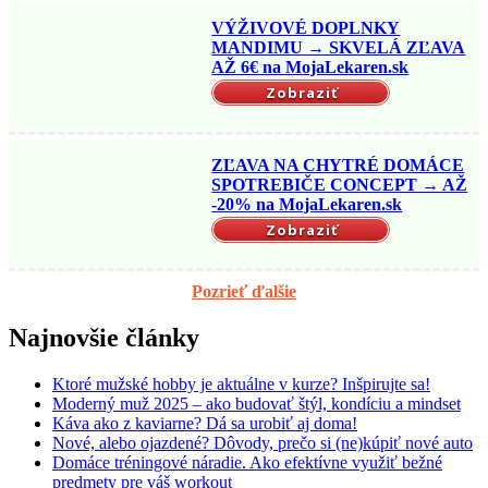
VÝŽIVOVÉ DOPLNKY
MANDIMU → SKVELÁ ZĽAVA
AŽ 6€ na MojaLekaren.sk
Zobraziť
ZĽAVA NA CHYTRÉ DOMÁCE
SPOTREBIČE CONCEPT → AŽ
-20% na MojaLekaren.sk
Zobraziť
Pozrieť ďalšie
Najnovšie články
Ktoré mužské hobby je aktuálne v kurze? Inšpirujte sa!
Moderný muž 2025 – ako budovať štýl, kondíciu a mindset
Káva ako z kaviarne? Dá sa urobiť aj doma!
Nové, alebo ojazdené? Dôvody, prečo si (ne)kúpiť nové auto
Domáce tréningové náradie. Ako efektívne využiť bežné
predmety pre váš workout