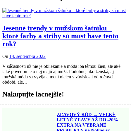
Jesenné trendy v mužskom šatníku –
ktoré farby a strihy sú must have tento
rok?
On
14. septembra 2022
V súčasnosti už nie je obliekanie a móda iba témou žien, ale aké-
také povedomie o nej majú aj muži. Podobne, ako ženská, aj
mužská móda sa vyvíja a mení nielen v závislosti od ročných
období, ale…
Nakupujte lacnejšie!
ZĽAVOVÝ KÓD → VEĽKÉ
LETNÉ ZĽAVY AŽ DO -20%
EXTRA NA VYBRANÉ
PRODUKTY na Notino.sk