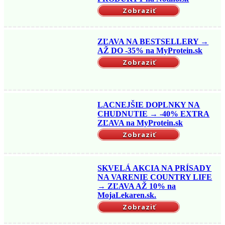
Zobraziť
ZĽAVA NA BESTSELLERY →
AŽ DO -35% na MyProtein.sk
Zobraziť
LACNEJŠIE DOPLNKY NA
CHUDNUTIE → -40% EXTRA
ZĽAVA na MyProtein.sk
Zobraziť
SKVELÁ AKCIA NA PRÍSADY
NA VARENIE COUNTRY LIFE
→ ZĽAVA AŽ 10% na
MojaLekaren.sk.
Zobraziť