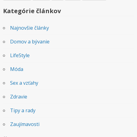
Kategórie článkov
Najnovšie články
Domov a bývanie
LifeStyle
Móda
Sex a vzťahy
Zdravie
Tipy a rady
Zaujímavosti