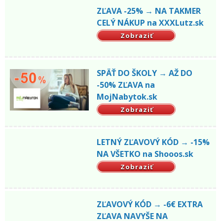
ZĽAVA -25% → NA TAKMER
CELÝ NÁKUP na XXXLutz.sk
Zobraziť
SPÄŤ DO ŠKOLY → AŽ DO
-50% ZĽAVA na
MojNabytok.sk
Zobraziť
LETNÝ ZĽAVOVÝ KÓD → -15%
NA VŠETKO na Shooos.sk
Zobraziť
ZĽAVOVÝ KÓD → -6€ EXTRA
ZĽAVA NAVYŠE NA