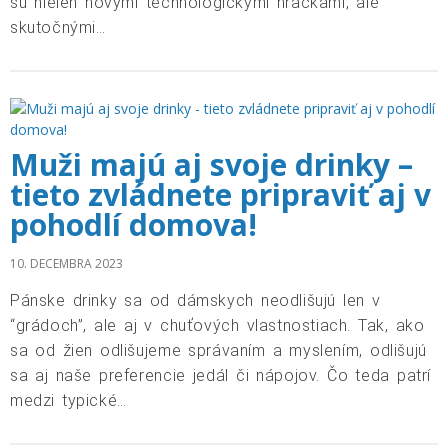
sú nielen novými technologickými hračkami, ale
skutočnými…
Muži majú aj svoje drinky –
tieto zvládnete pripraviť aj v
pohodlí domova!
10. DECEMBRA 2023
Pánske drinky sa od dámskych neodlišujú len v
“grádoch”, ale aj v chuťových vlastnostiach. Tak, ako
sa od žien odlišujeme správaním a myslením, odlišujú
sa aj naše preferencie jedál či nápojov. Čo teda patrí
medzi typické…