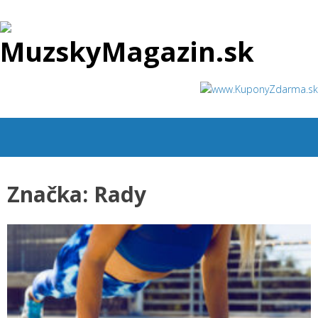
Skip
to
content
Hľadať:
Značka: Rady