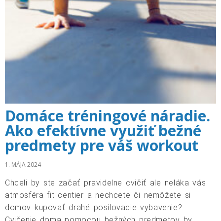
Domáce tréningové náradie.
Ako efektívne využiť bežné
predmety pre váš workout
1. MÁJA 2024
Chceli by ste začať pravidelne cvičiť ale neláka vás
atmosféra fit centier a nechcete či nemôžete si
domov kupovať drahé posilovacie vybavenie?
Cvičenie doma pomocou bežných predmetov by