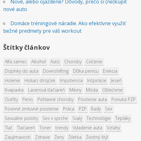
Nové, alebo ojazdené? Dôvody, prečo si (ne)kúpiť
nové auto
Domáce tréningové náradie. Ako efektívne využiť
bežné predmety pre váš workout
Štítky článkov
Alfa samec
Alkohol
Auto
Choroby
Cvičenie
Doplnky do auta
Downshifting
Dĺžka penisu
Erekcia
Holenie
Holiaci strojček
Impotencia
Inšpirácie
Jeseň
Kvapavka
Laserová tlačiareň
Mikiny
Móda
Oblečenie
Outfity
Penis
Pohlavné choroby
Poistenie auta
Ponuka PZP
Povinné zmluvné poistenie
Práca
PZP
Rady
Sex
Sexuálne polohy
Sex v sprche
Svaly
Technológie
Tepláky
Tlač
Tlačiareň
Toner
trendy
Vyladenie auta
Vzťahy
Zaujímavosti
Zdravie
Ženy
Žiletka
Životný štýl