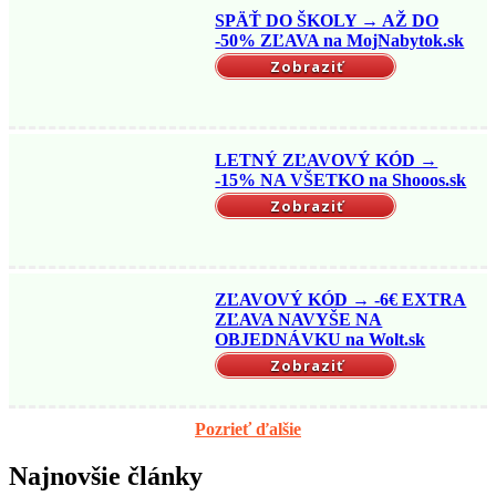
SPÄŤ DO ŠKOLY → AŽ DO
-50% ZĽAVA na MojNabytok.sk
Zobraziť
LETNÝ ZĽAVOVÝ KÓD →
-15% NA VŠETKO na Shooos.sk
Zobraziť
ZĽAVOVÝ KÓD → -6€ EXTRA
ZĽAVA NAVYŠE NA
OBJEDNÁVKU na Wolt.sk
Zobraziť
Pozrieť ďalšie
Najnovšie články