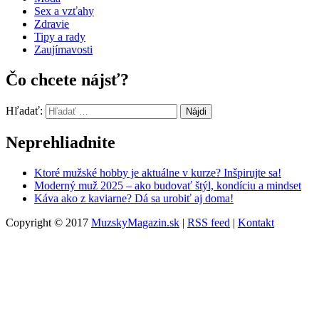
Sex a vzťahy
Zdravie
Tipy a rady
Zaujímavosti
Čo chcete nájsť?
Hľadať:
Neprehliadnite
Ktoré mužské hobby je aktuálne v kurze? Inšpirujte sa!
Moderný muž 2025 – ako budovať štýl, kondíciu a mindset
Káva ako z kaviarne? Dá sa urobiť aj doma!
Copyright © 2017
MuzskyMagazin.sk
|
RSS feed
|
Kontakt