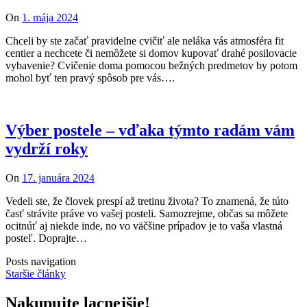
On
1. mája 2024
Chceli by ste začať pravidelne cvičiť ale neláka vás atmosféra fit
centier a nechcete či nemôžete si domov kupovať drahé posilovacie
vybavenie? Cvičenie doma pomocou bežných predmetov by potom
mohol byť ten pravý spôsob pre vás….
Výber postele – vďaka týmto radám vám
vydrží roky
On
17. januára 2024
Vedeli ste, že človek prespí až tretinu života? To znamená, že túto
časť strávite práve vo vašej posteli. Samozrejme, občas sa môžete
ocitnúť aj niekde inde, no vo väčšine prípadov je to vaša vlastná
posteľ. Doprajte…
Posts navigation
Staršie články
Nakupujte lacnejšie!