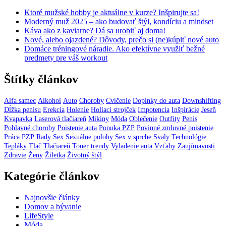
Ktoré mužské hobby je aktuálne v kurze? Inšpirujte sa!
Moderný muž 2025 – ako budovať štýl, kondíciu a mindset
Káva ako z kaviarne? Dá sa urobiť aj doma!
Nové, alebo ojazdené? Dôvody, prečo si (ne)kúpiť nové auto
Domáce tréningové náradie. Ako efektívne využiť bežné
predmety pre váš workout
Štítky článkov
Alfa samec
Alkohol
Auto
Choroby
Cvičenie
Doplnky do auta
Downshifting
Dĺžka penisu
Erekcia
Holenie
Holiaci strojček
Impotencia
Inšpirácie
Jeseň
Kvapavka
Laserová tlačiareň
Mikiny
Móda
Oblečenie
Outfity
Penis
Pohlavné choroby
Poistenie auta
Ponuka PZP
Povinné zmluvné poistenie
Práca
PZP
Rady
Sex
Sexuálne polohy
Sex v sprche
Svaly
Technológie
Tepláky
Tlač
Tlačiareň
Toner
trendy
Vyladenie auta
Vzťahy
Zaujímavosti
Zdravie
Ženy
Žiletka
Životný štýl
Kategórie článkov
Najnovšie články
Domov a bývanie
LifeStyle
Móda