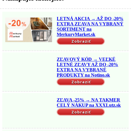
LETNÁ AKCIA → AŽ DO -20%
EXTRA ZĽAVA NA VYBRANÝ
SORTIMENT na
MerkuryMarket.sk
Zobraziť
ZĽAVOVÝ KÓD → VEĽKÉ
LETNÉ ZĽAVY AŽ DO -20%
EXTRA NA VYBRANÉ
PRODUKTY na Notino.sk
Zobraziť
ZĽAVA -25% → NA TAKMER
CELÝ NÁKUP na XXXLutz.sk
Zobraziť